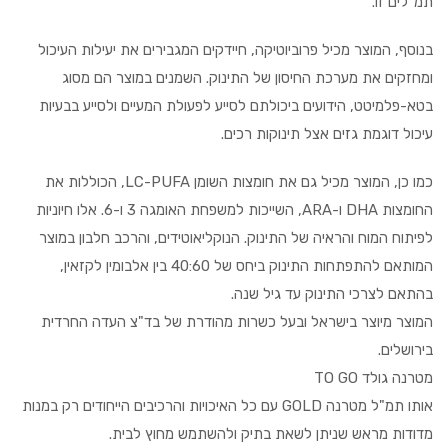
תמ"לים זו.
בנוסף, המוצר מכיל פרוביוטיקה, חיידקים המגבירים את יעילות העיכול
ומחזקים את מערכת החיסון של התינוק. השמנים במוצר הם מסוג
בטא-פלמיטט, הידועים ביכולתם לסייע לפעולת המעיים ולסייע בבעיות
עיכול דוגמת גזים אצל תינוקות רכים.
כמו כן, המוצר מכיל גם את חומצות השומן LC-PUFA, הכוללות את
החומצות DHA ו-ARA, השייכות למשפחת האומגה 3 ו-6. אלו חיוניות
לפיתוח המוח והראיה של התינוק. הנוקליאוטידים, והרכב חלבון במוצר
המותאם להתפתחות התינוק ביחס של 40:60 בין אלבומין לקזאין,
בהתאם לצרכי התינוק עד גיל שנה.
המוצר מיוצר בישראל ובעל כשרות מהודרת של בד"צ העדה החרדית
בירושלים.
מטרנה גולד TO GO
אותו תמ"ל מטרנה GOLD עם כל האיכויות והרכיבים הייחודים רק במנות
מדודות מראש שניתן לשאת בתיק ולהשתמש מחוץ לבית.