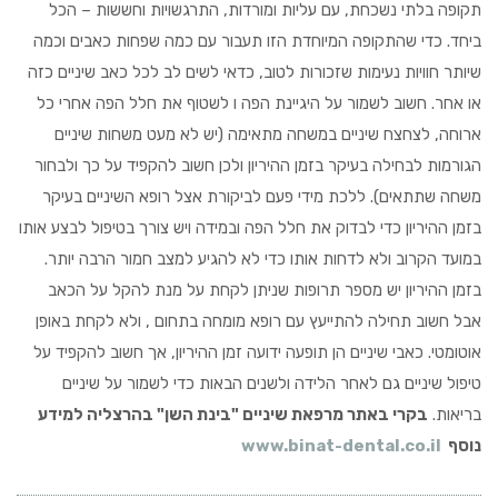
תקופה בלתי נשכחת, עם עליות ומורדות, התרגשויות וחששות – הכל
ביחד. כדי שהתקופה המיוחדת הזו תעבור עם כמה שפחות כאבים וכמה
שיותר חוויות נעימות שזכורות לטוב, כדאי לשים לב לכל כאב שיניים כזה
או אחר. חשוב לשמור על היגיינת הפה ו לשטוף את חלל הפה אחרי כל
ארוחה, לצחצח שיניים במשחה מתאימה (יש לא מעט משחות שיניים
הגורמות לבחילה בעיקר בזמן ההיריון ולכן חשוב להקפיד על כך ולבחור
משחה שתתאים). ללכת מידי פעם לביקורת אצל רופא השיניים בעיקר
בזמן ההיריון כדי לבדוק את חלל הפה ובמידה ויש צורך בטיפול לבצע אותו
במועד הקרוב ולא לדחות אותו כדי לא להגיע למצב חמור הרבה יותר.
בזמן ההיריון יש מספר תרופות שניתן לקחת על מנת להקל על הכאב
אבל חשוב תחילה להתייעץ עם רופא מומחה בתחום , ולא לקחת באופן
אוטומטי. כאבי שיניים הן תופעה ידועה זמן ההיריון, אך חשוב להקפיד על
טיפול שיניים גם לאחר הלידה ולשנים הבאות כדי לשמור על שיניים
בריאות.
בקרי באתר מרפאת שיניים "בינת השן" בהרצליה למידע
נוסף
www.binat-dental.co.il