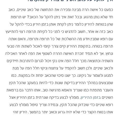
כמעט כל אישה הרה מבינה ומכירה את התחושה של כאב שיניים, כאב
חד שלא נותן מרגוע. ובכל זאת איך ניתן להקל על הכאב? יש תרופות
שהן בטוחות להיריון כלומר ניתן לקחת אותן בזמן היריון בכדי להקל על
כאב כזה או אחר, חשוב להדגיש כי לפני כל לקיחת תרופה רצוי להתייעץ
עם רופא שמבין ויודע מה ההשלכות של כל תרופה ותרופה, והאם אותה
תרופה בטוחה. בתקופת ההיריון קיים צורך קיומי לאכול לשתות וזה טבעי
ונחוץ. אך לא תמיד זוכרת האישה ההרה לשטוף את הפה לאחר האכילה
והשתיה וכתוצאה מכך חלל הפה אינו נקי ויכול לגרום להתרבות חיידקים
ולכאב שיניים. ולכן חשוב להקפיד על צחצוח וניקוי חלל הפה על מנת
למנוע ולשמור על ניקיונו. כך ישנו סיכוי שהכאב יפחת ולו במקצת. כמו
שמבצעים במהלך ההיריון בדיקות שונות כדי להיות במעקב שהכל תקין
והעובר מתפתח כמו שצריך והאמא מרגישה טוב, אותו הדבר גם ברפואת
השיניים
בזמן ההיריון
. מומלץ לבצע בדיקה שגרתית בזמן ההיריון אצל
רופא שיניים כדי שיבדוק שהכל תקין, ובמידה וצריך טיפול מומלץ לבצע
אותו בטווח הקצר כדי שלא יהיה גרוע וכואב יותר בהמשך. היריון זוהי