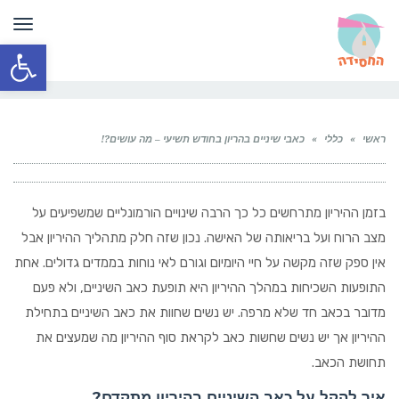
תפר
פתח סרגל
ראשי
»
כללי
»
כאבי שיניים בהריון בחודש תשיעי – מה עושים?!
בזמן ההיריון מתרחשים כל כך הרבה שינויים הורמונליים שמשפיעים על
מצב הרוח ועל בריאותה של האישה. נכון שזה חלק מתהליך ההיריון אבל
אין ספק שזה מקשה על חיי היומיום וגורם לאי נוחות בממדים גדולים. אחת
התופעות השכיחות במהלך ההיריון היא תופעת כאב השיניים, ולא פעם
מדובר בכאב חד שלא מרפה. יש נשים שחוות את כאב השיניים בתחילת
ההיריון אך יש נשים שחשות כאב לקראת סוף ההיריון מה שמעצים את
תחושת הכאב.
איך להקל על כאב השיניים בהיריון מתקדם?