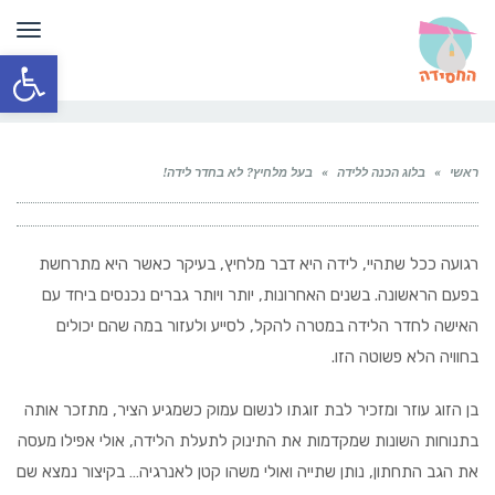
תפר
פתח סרגל
ראשי
»
בלוג הכנה ללידה
»
בעל מלחיץ? לא בחדר לידה!
רגועה ככל שתהיי, לידה היא דבר מלחיץ, בעיקר כאשר היא מתרחשת
בפעם הראשונה. בשנים האחרונות, יותר ויותר גברים נכנסים ביחד עם
האישה לחדר הלידה במטרה להקל, לסייע ולעזור במה שהם יכולים
בחוויה הלא פשוטה הזו.
בן הזוג עוזר ומזכיר לבת זוגתו לנשום עמוק כשמגיע הציר, מתזכר אותה
בתנוחות השונות שמקדמות את התינוק לתעלת הלידה, אולי אפילו מעסה
את הגב התחתון, נותן שתייה ואולי משהו קטן לאנרגיה… בקיצור נמצא שם