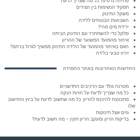
פתיחה מ 10-0 כל מה שצריך לדעת
תפקיד הנשימות בין הצירים
משקל התינוק
השבועות הבטוחים ללידה
ירידת מים מהי?
סלקל כדי להשתחרר עם התינוק הביתה
איחור מהמועד המשוער של ההריון
האם באיחור מהמועד של הלידה התינוק ממשיך לגדול ברחם?
זירוז טבעי בלידה
החדשות האחרונות באתר החסידה
מטרנה גולד עם הרכיבים החדשניים
כל מה שצריך לדעת על חזיות הנקה
מתכוננת להיכנס להריון: כל מה שחשוב לדעת על ביוץ והחישוב
שלו
גזים אצל תינוקות
בדיקות הריון ומעקב הריון תקין – מה חשוב לדעת?