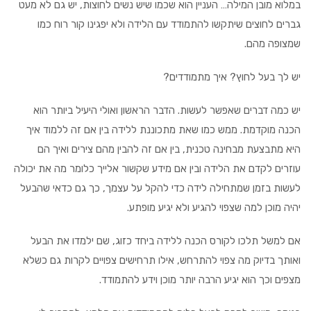
במלוא מובן המילה… העניין הוא שכמו שיש נשים לחוצות, יש גם לא מעט
גברים לחוצים שיתקשו להתמודד עם הלידה ולא יפגינו קור רוח כמו
שמצופה מהם.
יש לך בעל לחוץ? איך מתמודדים?
יש כמה דברים שאפשר לעשות. הדבר הראשון ואולי היעיל ביותר הוא
הכנה מוקדמת. ממש כמו שאת מתכוננת ללידה בין אם זה ללמוד איך
היא מתבצעת מבחינה טכנית, בין אם זה להבין מהם צירים ואיך הם
עוזרים לקדם את הלידה ובין אם מידע שקשור אלייך כלומר מה את יכולה
לעשות בזמן שמתחילה לידה כדי להקל על עצמך, כך גם כדאי שהבעל
יהיה מוכן למה שצפוי להגיע ולא יגיע מופתע.
אם למשל תלכו לקורס הכנה ללידה ביחד כזוג, שם ילמדו את הבעל
ואותך בדיוק מה צפוי להתרחש, אילו תרחישים צפויים לקרות גם כשלא
מצפים וכך הוא יגיע הרבה יותר מוכן וידע להתמודד.