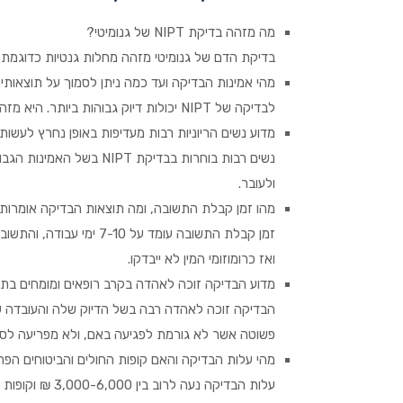
מה מזהה בדיקת NIPT של גנומיטי?
בדיקת הדם של גנומיטי מזהה מחלות גנטיות כדוגמת 
מהי אמינות הבדיקה ועד כמה ניתן לסמוך על תוצאותי
לבדיקה של NIPT יכולות דיוק גבוהות ביותר. היא מזהה תסמונות בדיוק של יותר מ-99%.
מדוע נשים הריוניות רבות מעדיפות באופן נחרץ לעשו
נשים רבות בוחרות בבדיקת 
ולעובר.
מהו זמן קבלת התשובה, ומה תוצאות הבדיקה אומרות
זמן קבלת התשובה עומד על
ואז כרומוזומי המין לא ייבדקו.
מדוע הבדיקה זוכה לאהדה בקרב רופאים ומומחים בת
הבדיקה זוכה לאהדה רבה בשל הדיוק שלה והעובדה ש
פשוטה אשר לא גורמת לפגיעה באם, ולא מפריעה לסבי
מהי עלות הבדיקה והאם קופות החולים והביטוחים הפ
עלות הבדיקה נעה לרוב בין 3,000-6,000 ₪ וקופות החולים וחברות הביטוח מציעות את ביצוע הבדיקה, ומשתתפות בעלותה.