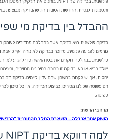
ותסמונות גנטיות. החדשות הטובות הן, שהבדיקה מבוצעת בא
ההבדל בין בדיקת מי שפיר לבין בדיק
בדיקה פולשנית היא בדיקה אשר במהלכה מחדירים לעומק הג
פולשנית, במהלכה דוקרים את בטן האישה כדי להגיע למי ה
ייוולד בריא או לא. בדיקה זו כרוכה בסיכונים מסוימים, וביני
יחסית, אך יש לקחת בחשבון שהם עדיין קיימים. בדיקת דם במ
דם פשוטה שכולנו מכירים. בביצוע הבדיקה, אין כל סיכון לב
פשוטה.
מרחבי הרשת:
הושק אתר אנבלה – משאבת החלב מהתוכנית "הכרישי
למה דווקא בדיקת NIPT של גנומיטי – שאלות ותשובות