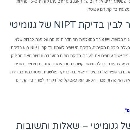
פולשנית. בבדיקה של NIPT, בוחנים את חלקיקי המטען הגנטי שמשתחררים אל הדם של האם, בעזרתם ניתן לזהות כ-15 מחלות
מצעות בדיקת דם פשוטה.
ת NIPT של גנומיטי
וף מכשור, ויש צורך במצלמות המוחדרות פנימה על מנת לבדוק שלא
גורמים לפגיעה פנימית. מדובר בבדיקה לא נוחה ואף כואבת ובעלת סיכונים מסוימים. בדיקת מי שפיר לעומת בדיקת NIPT היא בדיקה
שפיר אשר עוטפים את העובר. בדיקת המים במעבדה תבשר האם התינוק
הם פגיעה בעובר, הפלה וזיהום קשה ברחם. אמנם מדובר בסיכויים נמוכים
קום מי שפיר של גנומיטי, היא איננה בדיקה פולשנית, ומסתכמת בבדיקת
ריאות האישה והעובר, והכאב הוא כאב קל של דקירה לצורך בדיקת דם
ם"