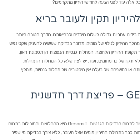
כל אלה עוד לפני הגעה לחודשי היריון מתקדמים?
היריון תקין ולעובר בריא
דינו אחריות גדולה לשלום הילדים ולבריאותם. הדרך הטובה ביותר
לך ההיריון לגילוי של מומים. מדובר בבדיקה שעשויה להעניק שקט נפשי
ופת ההיריון הלחוצה. המחלות גנטיות הנפוצות הן תסמונת דאון,
קין של כרומוזומים, ועוד. יש לציין שלא כל המחלות הן מחלות
ה או במשפחה של בעלה אין היסטוריה של מחלות גנטיות, מומלץ
בדיקת NIPT של GENOMIT – פריצת דרך חדשנית
בשנים האחרונות, אנחנו חווים פריצת דרך חדשנית בכל הקשור לתחום הבדיקות הגנטיות. GenomiT היא מהחלוצות והמובילות בתחום
הות כבר בתחילת ההיריון מומים אצל העובר, ללא צורך בבדיקת מי שפיר